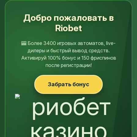
Добро пожаловать в
Riobet
🎰 Более 3400 игровых автоматов, live-
дилеры и быстрый вывод средств.
Активируй 100% бонус и 150 фриспинов
после регистрации!
Забрать бонус