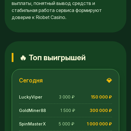
выплаты, понятный вывод средств и
стабильная работа сервиса формируют
доверие к Riobet Casino.
🔥 Топ выигрышей
Сегодня
💎
LuckyViper
3 000 ₽
150 000 ₽
GoldMiner88
1 500 ₽
300 000 ₽
SpinMasterX
5 000 ₽
1 000 000 ₽