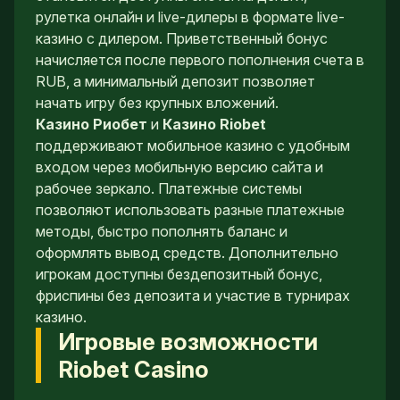
рулетка онлайн и live-дилеры в формате live-
казино с дилером. Приветственный бонус
начисляется после первого пополнения счета в
RUB, а минимальный депозит позволяет
начать игру без крупных вложений.
Казино Риобет
и
Казино Riobet
поддерживают мобильное казино с удобным
входом через мобильную версию сайта и
рабочее зеркало. Платежные системы
позволяют использовать разные платежные
методы, быстро пополнять баланс и
оформлять вывод средств. Дополнительно
игрокам доступны бездепозитный бонус,
фриспины без депозита и участие в турнирах
казино.
Игровые возможности
Riobet Casino