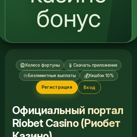
🎡
📱
Колесо фортуны
Скачать приложение
♾️
💰
Безлимитные выплаты
Кешбэк 10%
Регистрация
Вход
Официальный портал
Riobet Casino (Риобет
Казино)