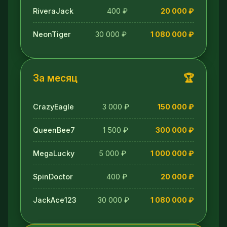
RiveraJack
400 ₽
20 000 ₽
NeonTiger
30 000 ₽
1 080 000 ₽
За месяц
🏆
CrazyEagle
3 000 ₽
150 000 ₽
QueenBee7
1 500 ₽
300 000 ₽
MegaLucky
5 000 ₽
1 000 000 ₽
SpinDoctor
400 ₽
20 000 ₽
JackAce123
30 000 ₽
1 080 000 ₽